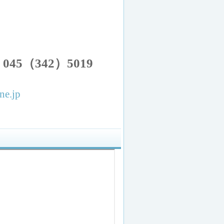
045（342）5019
ne.jp